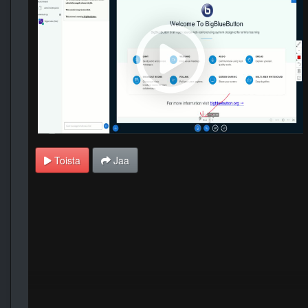
Toista
Jaa