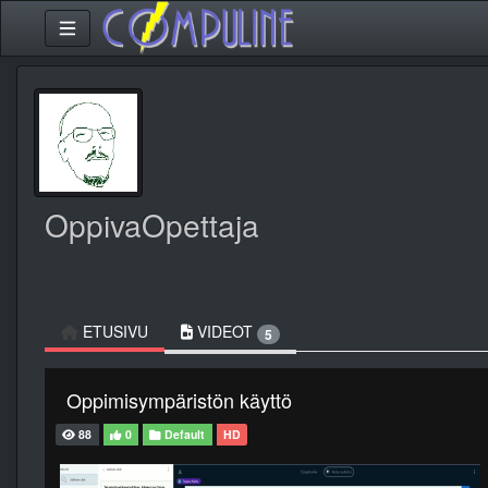
OppivaOpettaja
ETUSIVU
VIDEOT
5
Oppimisympäristön käyttö
88
0
Default
HD